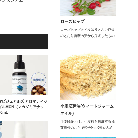
サンタンガム
ローズヒップ
ローズヒップオイルは皆さんご存知
のとおり薔薇の実から採取したもの
です。ロ…
マビジュアルズ アロマティッ
小麦胚芽油(ウィートジャーム
イルMCN（マカダミアナッ
0mL
オイル)
小麦胚芽とは、小麦粒を構成する胚
芽部分のことで粒全体の2%を占め
ます。小麦胚芽に…