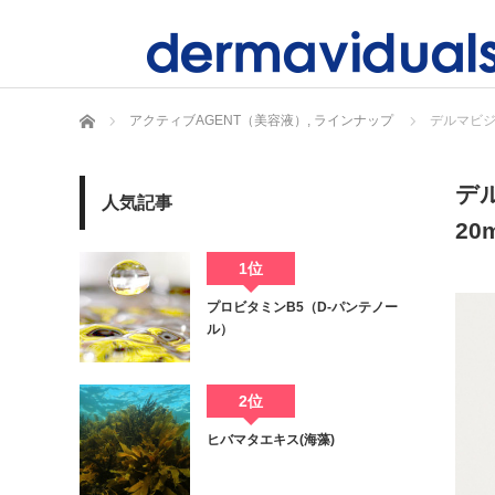
ホーム
アクティブAGENT（美容液）
,
ラインナップ
デルマビジ
デ
人気記事
20
1位
プロビタミンB5（D-パンテノー
ル）
2位
ヒバマタエキス(海藻)