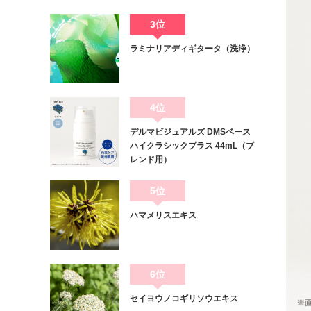
3位
ラミナリアディギタータ（洗浄）
4位
デルマビジュアルズ DMSベース
ハイクラシックプラス 44mL（ブ
レンド用）
5位
ハマメリスエキス
6位
セイヨウノコギリソウエキス