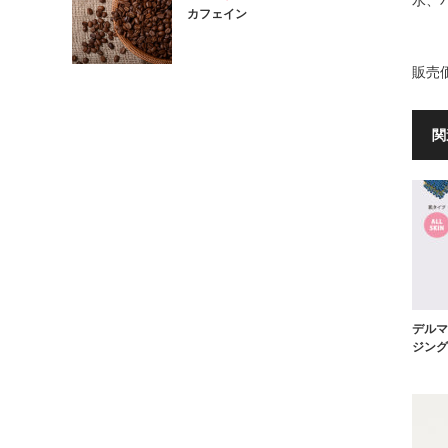
水、
カフェイン
販売
関
デルマ
ジング