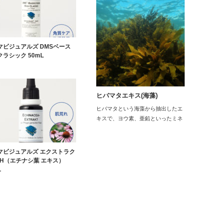
マビジュアルズ DMSベース
ラシック 50mL
ヒバマタエキス(海藻)
ヒバマタという海藻から抽出したエ
キスで、ヨウ素、亜鉛といったミネ
ラル類、食物繊維…
マビジュアルズ エクストラク
CH（エチナシ葉 エキス）
L