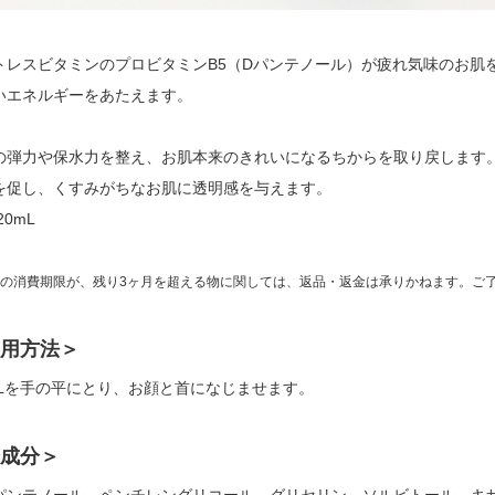
トレスビタミンのプロビタミンB5（Dパンテノール）が疲れ気味のお肌
いエネルギーをあたえます。
の弾力や保水力を整え、お肌本来のきれいになるちからを取り戻します
を促し、くすみがちなお肌に透明感を与えます。
20mL
の消費期限が、残り3ヶ月を超える物に関しては、返品・返金は承りかねます。ご
用方法＞
5mLを手の平にとり、お顔と首になじませます。
成分＞