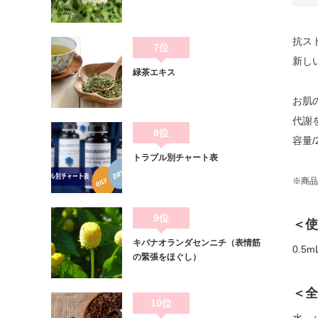
抗ス
7位
新し
緑茶エキス
お肌
代謝
8位
容量/
トラブル別チャート表
※商品
9位
＜使
キバナオランダセンニチ（表情筋
0.
の緊張をほぐし）
＜全
10位